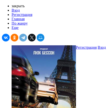
закрыть
Вход
Регистрация
Главная
По жанру
Еще
Регистрация
Вход