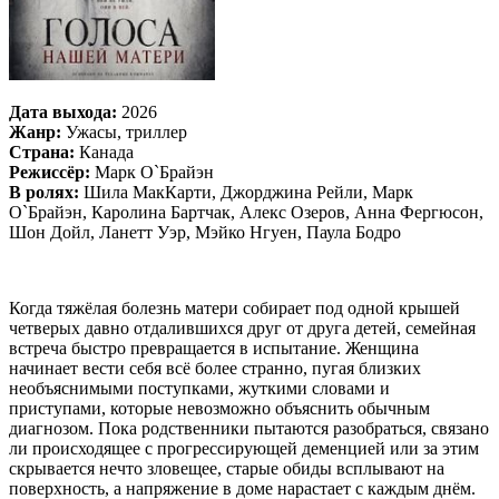
Дата выхода:
2026
Жанр:
Ужасы, триллер
Страна:
Канада
Режиссёр:
Марк О`Брайэн
В ролях:
Шила МакКарти, Джорджина Рейли, Марк
О`Брайэн, Каролина Бартчак, Алекс Озеров, Анна Фергюсон,
Шон Дойл, Ланетт Уэр, Мэйко Нгуен, Паула Бодро
Когда тяжёлая болезнь матери собирает под одной крышей
четверых давно отдалившихся друг от друга детей, семейная
встреча быстро превращается в испытание. Женщина
начинает вести себя всё более странно, пугая близких
необъяснимыми поступками, жуткими словами и
приступами, которые невозможно объяснить обычным
диагнозом. Пока родственники пытаются разобраться, связано
ли происходящее с прогрессирующей деменцией или за этим
скрывается нечто зловещее, старые обиды всплывают на
поверхность, а напряжение в доме нарастает с каждым днём.