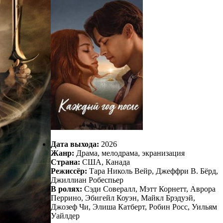
Дата выхода:
2026
Жанр:
Драма, мелодрама, экранизация
Страна:
США, Канада
Режиссёр:
Тара Николь Вейр, Джеффри В. Бёрд,
Джиллиан Робеспьер
В ролях:
Сэди Совералл, Мэтт Корнетт, Аврора
Перрино, Эбигейл Коуэн, Майкл Брэдуэй,
Джозеф Чи, Элиша Катберт, Робин Росс, Уильям
Уайлдер