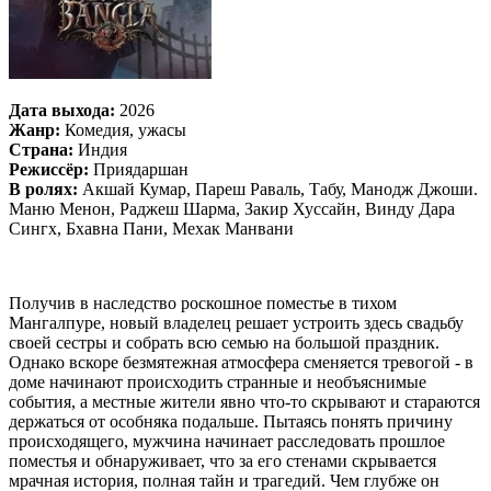
Дата выхода:
2026
Жанр:
Комедия, ужасы
Страна:
Индия
Режиссёр:
Приядаршан
В ролях:
Акшай Кумар, Пареш Раваль, Табу, Манодж Джоши.
Маню Менон, Раджеш Шарма, Закир Хуссайн, Винду Дара
Сингх, Бхавна Пани, Мехак Манвани
Получив в наследство роскошное поместье в тихом
Мангалпуре, новый владелец решает устроить здесь свадьбу
своей сестры и собрать всю семью на большой праздник.
Однако вскоре безмятежная атмосфера сменяется тревогой - в
доме начинают происходить странные и необъяснимые
события, а местные жители явно что-то скрывают и стараются
держаться от особняка подальше. Пытаясь понять причину
происходящего, мужчина начинает расследовать прошлое
поместья и обнаруживает, что за его стенами скрывается
мрачная история, полная тайн и трагедий. Чем глубже он