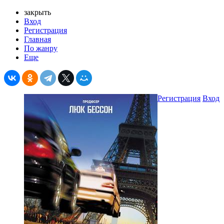
закрыть
Вход
Регистрация
Главная
По жанру
Еще
Регистрация
Вход