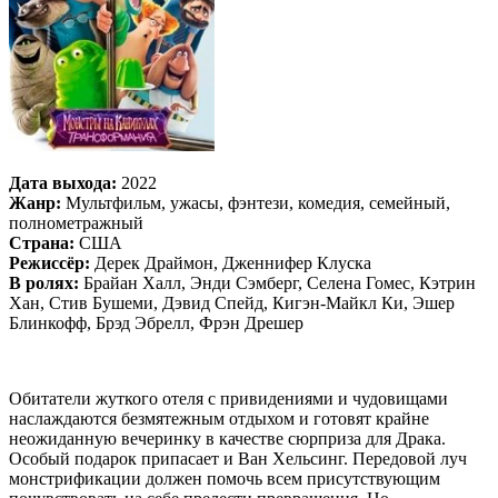
Дата выхода:
2022
Жанр:
Мультфильм, ужасы, фэнтези, комедия, семейный,
полнометражный
Страна:
США
Режиссёр:
Дерек Драймон, Дженнифер Клуска
В ролях:
Брайан Халл, Энди Сэмберг, Селена Гомес, Кэтрин
Хан, Стив Бушеми, Дэвид Спейд, Кигэн-Майкл Ки, Эшер
Блинкофф, Брэд Эбрелл, Фрэн Дрешер
Обитатели жуткого отеля с привидениями и чудовищами
наслаждаются безмятежным отдыхом и готовят крайне
неожиданную вечеринку в качестве сюрприза для Драка.
Особый подарок припасает и Ван Хельсинг. Передовой луч
монстрификации должен помочь всем присутствующим