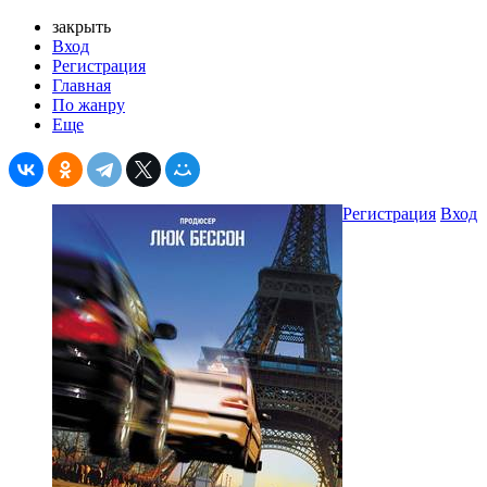
закрыть
Вход
Регистрация
Главная
По жанру
Еще
Регистрация
Вход