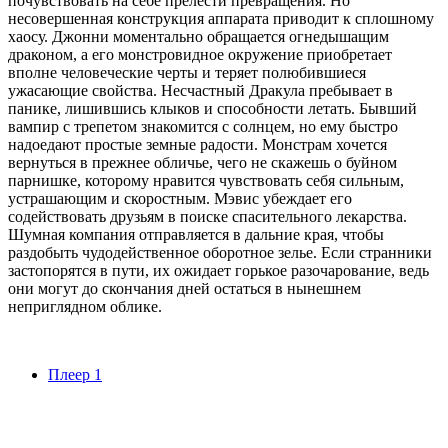
почувствовать на себе прелести превращения. Но
несовершенная конструкция аппарата приводит к сплошному
хаосу. Джонни моментально обращается огнедышащим
драконом, а его монстровидное окружение приобретает
вполне человеческие черты и теряет полюбившиеся
ужасающие свойства. Несчастный Дракула пребывает в
панике, лишившись клыков и способности летать. Бывший
вампир с трепетом знакомится с солнцем, но ему быстро
надоедают простые земные радости. Монстрам хочется
вернуться в прежнее обличье, чего не скажешь о буйном
парнишке, которому нравится чувствовать себя сильным,
устрашающим и скоростным. Мэвис убеждает его
содействовать друзьям в поиске спасительного лекарства.
Шумная компания отправляется в дальние края, чтобы
раздобыть чудодейственное оборотное зелье. Если странники
застопорятся в пути, их ожидает горькое разочарование, ведь
они могут до скончания дней остаться в нынешнем
неприглядном облике.
Плеер 1