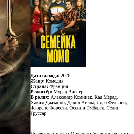
Дата выхода:
2026
Жанр:
Комедия
Страна:
Франция
Режиссёр:
Мурад Винтер
В ролях:
Александр Коминек, Кад Мерад,
Хаким Джемили, Давид Айала, Лора Фельпен,
Флоренс Форести, Оссини Эмбарек, Селин
Груссар
После смерти отца Мохамед обнаруживает, что у