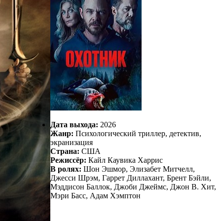
Дата выхода:
2026
Жанр:
Психологический триллер, детектив,
экранизация
Страна:
США
Режиссёр:
Кайл Каувика Харрис
В ролях:
Шон Эшмор, Элизабет Митчелл,
Джесси Шрэм, Гаррет Диллахант, Брент Бэйли,
Мэддисон Баллок, Джоби Джеймс, Джон В. Хит,
Мэри Басс, Адам Хэмптон