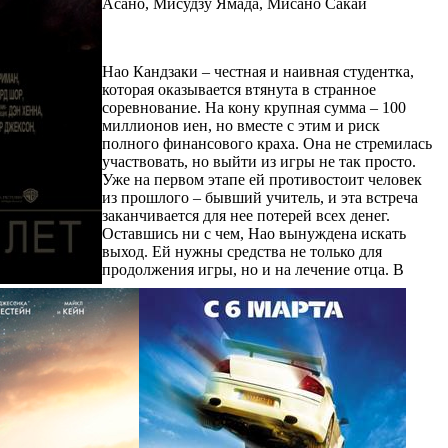
Асано, Мисудзу Ямада, Мисано Сакаи
Нао Кандзаки – честная и наивная студентка,
которая оказывается втянута в странное
соревнование. На кону крупная сумма – 100
миллионов иен, но вместе с этим и риск
полного финансового краха. Она не стремилась
участвовать, но выйти из игры не так просто.
Уже на первом этапе ей противостоит человек
из прошлого – бывший учитель, и эта встреча
заканчивается для нее потерей всех денег.
Оставшись ни с чем, Нао вынуждена искать
выход. Ей нужны средства не только для
продолжения игры, но и на лечение отца. В