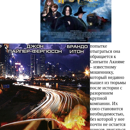
попытке
отыграться она
обращается к
Синъити Акияме
– известному
мошеннику,
который недавно
вышел из тюрьмы
после истории с
разорением
крупной
компании. Их
союз становится
необходимостью,
без которой у нее
почти не остается
шансов двигаться