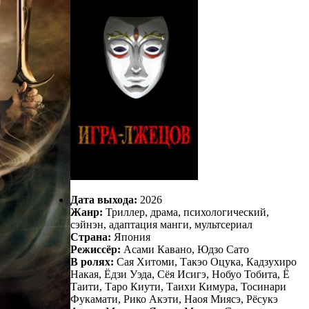
Дата выхода:
2026
Жанр:
Триллер, драма, психологический,
сэйнэн, адаптация манги, мультсериал
Страна:
Япония
Режиссёр:
Асами Кавано, Юдзо Сато
В ролях:
Сая Хитоми, Такэо Оцука, Кадзухиро
Накая, Ёдзи Уэда, Сёя Исигэ, Нобуо Тобита, Ё
Таити, Таро Киути, Таихи Кимура, Тосинари
Фукамати, Рико Акэти, Наоя Миясэ, Рёсукэ