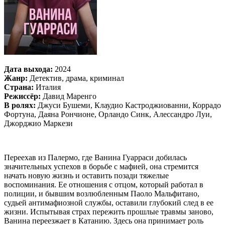
Дата выхода:
2024
Жанр:
Детектив, драма, криминал
Страна:
Италия
Режиссёр:
Давид Маренго
В ролях:
Джуси Бушеми, Клаудио Кастроджиованни, Коррадо
Фортуна, Даяна Рончионе, Орландо Синк, Алессандро Луи,
Джорджио Маркези
Переехав из Палермо, где Ванина Гуарраси добилась
значительных успехов в борьбе с мафией, она стремится
начать новую жизнь и оставить позади тяжелые
воспоминания. Ее отношения с отцом, который работал в
полиции, и бывшим возлюбленным Паоло Мальфитано,
судьей антимафиозной службы, оставили глубокий след в ее
жизни. Испытывая страх пережить прошлые травмы заново,
Ванина переезжает в Катанию. Здесь она принимает роль