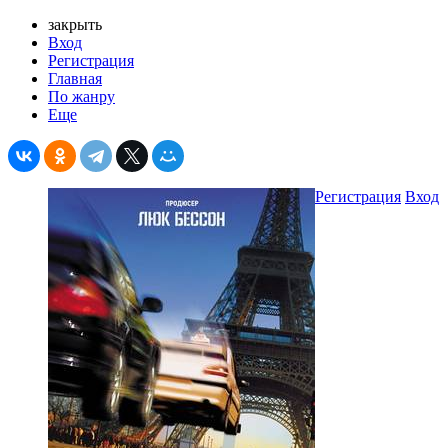
закрыть
Вход
Регистрация
Главная
По жанру
Еще
Регистрация
Вход