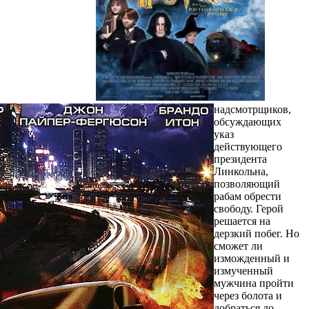
надсмотрщиков,
обсуждающих
указ
действующего
президента
Линкольна,
позволяющий
рабам обрести
свободу. Герой
решается на
дерзкий побег. Но
сможет ли
изможденный и
измученный
мужчина пройти
через болота и
добраться до