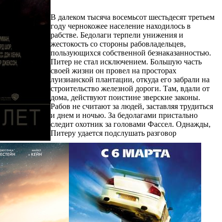
В далеком тысяча восемьсот шестьдесят третьем
году чернокожее население находилось в
рабстве. Бедолаги терпели унижения и
жестокость со стороны рабовладельцев,
пользующихся собственной безнаказанностью.
Питер не стал исключением. Большую часть
своей жизни он провел на просторах
луизианской плантации, откуда его забрали на
строительство железной дороги. Там, вдали от
дома, действуют поистине зверские законы.
Рабов не считают за людей, заставляя трудиться
и днем и ночью. За бедолагами пристально
следит охотник за головами Фассел. Однажды,
Питеру удается подслушать разговор