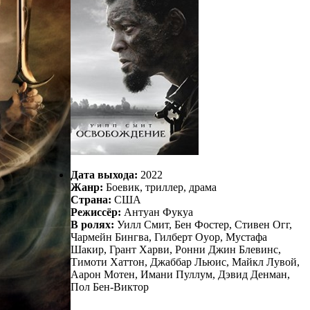
Дата выхода:
2022
Жанр:
Боевик, триллер, драма
Страна:
США
Режиссёр:
Антуан Фукуа
В ролях:
Уилл Смит, Бен Фостер, Стивен Огг,
Чармейн Бингва, Гилберт Оуор, Мустафа
Шакир, Грант Харви, Ронни Джин Блевинс,
Тимоти Хаттон, Джаббар Льюис, Майкл Лувой,
Аарон Мотен, Имани Пуллум, Дэвид Денман,
Пол Бен-Виктор