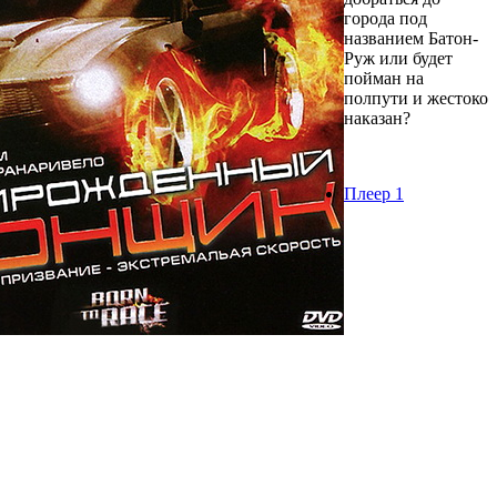
города под
названием Батон-
Руж или будет
пойман на
полпути и жестоко
наказан?
Плеер 1