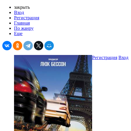
закрыть
Вход
Регистрация
Главная
По жанру
Еще
Регистрация
Вход