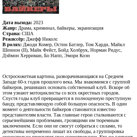
Дата выхода:
2023
Жанр:
Драма, криминал, байкеры, экранизация
Страна:
США
Режиссёр:
Джефф Николс
В ролях:
Джоди Комер, Остин Батлер, Том Харди, Майкл
Шеннон (II), Майк Фейст, Бойд Холбрук, Норман Ридус,
Дэймон Херриман, Бо Напп, Эмори Коэн
Остросюжетная картина, разворачивающаяся на Среднем
Западе 60-х годов прошлого века. Мы знакомимся с группой
байкеров, решивших основать собственный клуб. Вскоре об
этом узнают мотоциклисты со всех окрестных городов.
Спустя годы клуб превращается в полноценную преступную
банду, представляющую собой большую опасность. В один
момент о деятельности байкеров становится известно
представителям власти. Так главные герои сталкиваются с
серьезнейшими проблемами, грозящими им тюремным
заключением. Если они не смогут собраться с силами, то
детективы непременно лишат их свободы, а группировка
окончательно прекратит свое существование. Кто же одержит