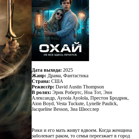
Дата выхода:
2025
Жанр:
Драма, Фантастика
Страна:
США
Режиссёр:
David Austin Thompson
В ролях:
Эрик Робертс, Ноа Тот, Энн
Александр, Ayoola Ayolola, Престон Бродрик,
Aion Boyd, Vesta Tuckute, Lynelle Paulick,
Jacqueline Besson, Зиа Шюсслер
Рики и его мать живут вдвоем. Когда женщина
заболевает раком, то семья переезжает в город