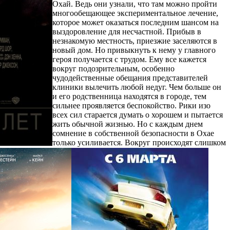
Охай. Ведь они узнали, что там можно пройти
многообещающее экспериментальное лечение,
которое может оказаться последним шансом на
выздоровление для несчастной. Прибыв в
незнакомую местность, приезжие заселяются в
новый дом. Но привыкнуть к нему у главного
героя получается с трудом. Ему все кажется
вокруг подозрительным, особенно
чудодейственные обещания представителей
клиники вылечить любой недуг. Чем больше он
и его родственница находятся в городе, тем
сильнее проявляется беспокойство. Рики изо
всех сил старается думать о хорошем и пытается
жить обычной жизнью. Но с каждым днем
сомнение в собственной безопасности в Охае
только усиливается. Вокруг происходят слишком