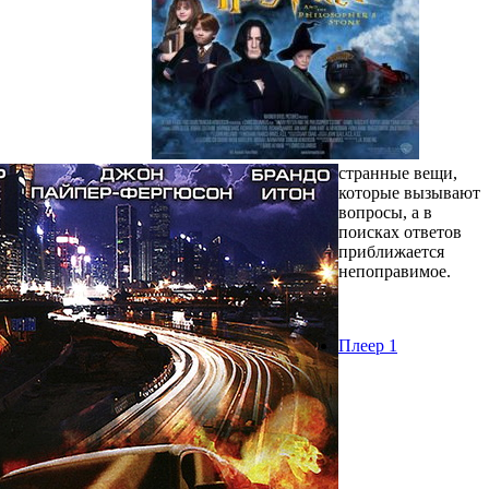
странные вещи,
которые вызывают
вопросы, а в
поисках ответов
приближается
непоправимое.
Плеер 1