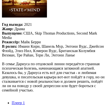
Год выхода:
2021
Жанр:
Драма
Выпущено:
США, Skip Thomas Productions, Second Mark
Media
Режиссёр:
Майк Берри
В ролях:
Имани Кири, Шанель Мур, Энтони Вудс, Джейсон
Флойд, Элиз Нил, Кэмерон Вудс, Британская Колумбия
Вехман, Тре Райан, Тери Ли, Энтони Ланье
В семье Дариуса по отцовской линии передаётся странная
психическая болезнь, начинающаяся затяжной апатией.
Казалось бы, у Дариуса есть всё для счастья - и любимая
девушка, и писательская карьера вот-вот пойдёт в гору, но он
сталкивается с новой реальностью и должен решить, пойдёт
ли он на поводу у своей депрессии или будет бороться с
семейной участью.
Плеер 1