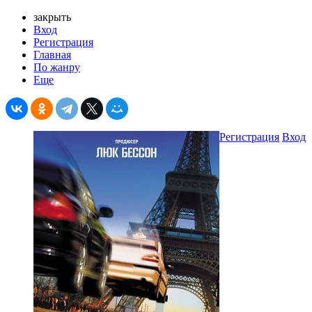
закрыть
Вход
Регистрация
Главная
По жанру
Еще
Регистрация
Вход