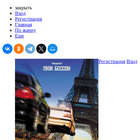
закрыть
Вход
Регистрация
Главная
По жанру
Еще
Регистрация
Вход