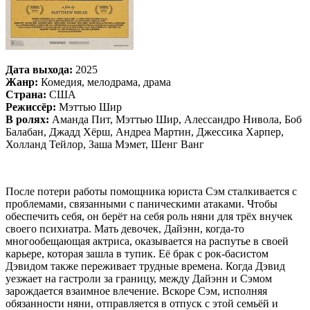
Дата выхода:
2025
Жанр:
Комедия, мелодрама, драма
Страна:
США
Режиссёр:
Мэттью Шир
В ролях:
Аманда Пит, Мэттью Шир, Алессандро Нивола, Боб
Балабан, Джадд Хёрш, Андреа Мартин, Джессика Харпер,
Холланд Тейлор, Заша Мэмет, Шенг Ванг
После потери работы помощника юриста Сэм сталкивается с
проблемами, связанными с паническими атаками. Чтобы
обеспечить себя, он берёт на себя роль няни для трёх внучек
своего психиатра. Мать девочек, Дайэнн, когда-то
многообещающая актриса, оказывается на распутье в своей
карьере, которая зашла в тупик. Её брак с рок-басистом
Дэвидом также переживает трудные времена. Когда Дэвид
уезжает на гастроли за границу, между Дайэнн и Сэмом
зарождается взаимное влечение. Вскоре Сэм, исполняя
обязанности няни, отправляется в отпуск с этой семьёй и