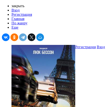
закрыть
Вход
Регистрация
Главная
По жанру
Еще
Регистрация
Вход