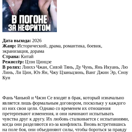
Дата выхода:
2026
Жанр:
Исторический, драма, романтика, боевик,
экранизация, дорама
Страна:
Китай
Режиссёр:
Цзэн Цинцзе
В ролях:
Линхэ Чжан, Сивэй Тянь, Ду Чунь, Янь Икуань, Лю
Линь, Ли Цин, Юэ Ян, Чжу Цзаньцзинь, Ванг Джин Эр, Сноу
Кун
Фань Чаньюй и Чжэн Се входят в брак, который изначально
является лишь формальным договором, поскольку у каждого
из них свои цели. Однако со временем их отношения
претерпевают изменения, и они начинают испытывать
чувства друг к другу. Их любовь сталкивается с испытаниями,
когда они разделяются из-за конфликта. Вновь встретившись
на поле боя, они объединяют силы, чтобы бороться за правду