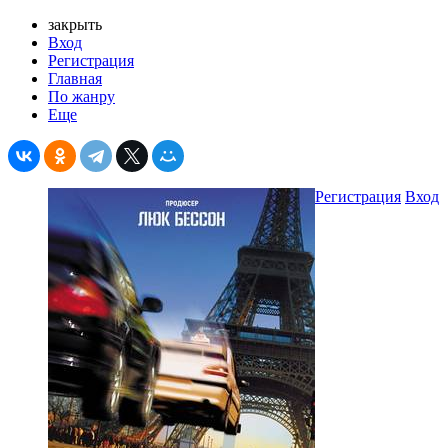
закрыть
Вход
Регистрация
Главная
По жанру
Еще
Регистрация
Вход