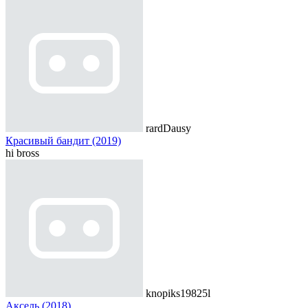
rardDausy
Красивый бандит (2019)
hi bross
knopiks19825l
Аксель (2018)