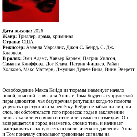
Дата выхода:
2026
Жанр:
Триллер, драма, криминал
Страна:
США
Режиссёр:
Аманда Марсалис, Джон С. Бейрд, С. Дж.
Кларксон
В ролях:
Эми Адамс, Хавьер Бардем, Патрик Уилсон,
Саманта Клиффорд, Дот Клауд, Патрик Фишлер, Райан
Холкомб, Макс Маттерн, Джулиан Дульче Вида, Винн Эверетт
Освобождение Макса Кейди из тюрьмы знаменует начало
новой, опасной главы для Анны и Тома Боуден - супружеской
пары адвокатов, чья безупречная репутация когда‐то помогла
упрятать преступника за решётку. Кейди не забыл ни лиц, ни
слов, ни обстоятельств того процесса: годы в заключении
лишь закалили его волю и отточили замысел возмездия. Он
возвращается в город незаметно, словно тень, и начинает
выстраивать сложную сеть психологического давления. Анна
и Том поначалу списывают тревожные сигналы на