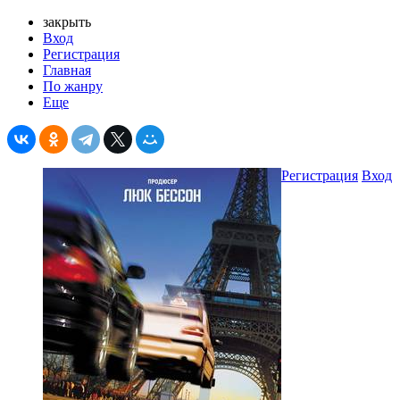
закрыть
Вход
Регистрация
Главная
По жанру
Еще
Регистрация
Вход