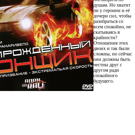
душам. Но хватит
ли у героини и её
дочери сил, чтобы
разобраться со
всем спокойно, не
скатываясь в
крайности?
Отношения этих
двоих и так были
сложны, но сейчас
они должны быть
честны друг с
другом ради
спокойного
будущего.