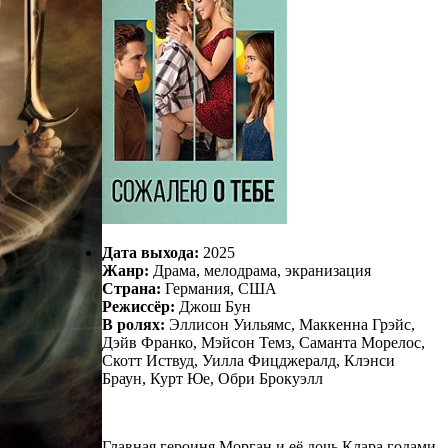
Дата выхода:
2025
Жанр:
Драма, мелодрама, экранизация
Страна:
Германия, США
Режиссёр:
Джош Бун
В ролях:
Эллисон Уильямс, Маккенна Грэйс,
Дэйв Франко, Мэйсон Темз, Саманта Морелос,
Скотт Иствуд, Уилла Фицджералд, Клэнси
Браун, Курт Юе, Обри Брокуэлл
Главная героиня Морган и её дочь Клара годами