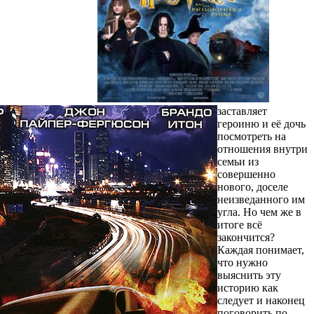
заставляет
героиню и её дочь
посмотреть на
отношения внутри
семьи из
совершенно
нового, доселе
неизведанного им
угла. Но чем же в
итоге всё
закончится?
Каждая понимает,
что нужно
выяснить эту
историю как
следует и наконец
поговорить по