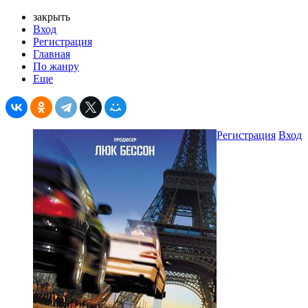
закрыть
Вход
Регистрация
Главная
По жанру
Еще
Регистрация
Вход