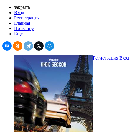
закрыть
Вход
Регистрация
Главная
По жанру
Еще
Регистрация
Вход