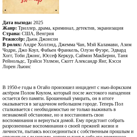
Дата выхода:
2025
Жанр:
Триллер, драма, криминал, детектив, экранизация
Страна:
США, Венгрия
Режиссёр:
Дьюк Джонсон
В ролях:
Андре Холлэнд, Джемма Чан, Мэй Каламави, Азим
Чодри, Джо Коул, Фабьен Франкель, Олуэн Фуэре, Эдвард
Хогг, Тоби Джонс, Юссеф Керкур, Саймон МакБерни, Таня
Рейнольдс, Трэйси Уллмэн, Скотт Александр Янг, Кэсси
Лорен Льюис
В 1950-е годы в Огайо произошел инцидент с нью-йоркским
актёром Полом Коулом, который после жестокого нападения
остается без памяти. Брошенный умирать, он в итоге
оказывается в загадочном небольшом городе. Теперь Пол
сталкивается с необходимостью не только выживать в
незнакомой обстановке, но и восстановить свои
воспоминания и вернуться домой. Ему предстоит собрать
разрозненные воспоминания о своей прежней жизни и
личности, пытаясь воссоединиться с собственным прошлым и
справиться с вызовами, которые таит в себе его временное