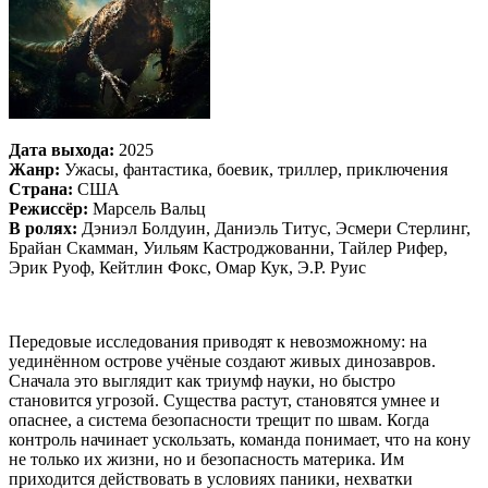
Дата выхода:
2025
Жанр:
Ужасы, фантастика, боевик, триллер, приключения
Страна:
США
Режиссёр:
Марсель Вальц
В ролях:
Дэниэл Болдуин, Даниэль Титус, Эсмери Стерлинг,
Брайан Скамман, Уильям Кастроджованни, Тайлер Рифер,
Эрик Руоф, Кейтлин Фокс, Омар Кук, Э.Р. Руис
Передовые исследования приводят к невозможному: на
уединённом острове учёные создают живых динозавров.
Сначала это выглядит как триумф науки, но быстро
становится угрозой. Существа растут, становятся умнее и
опаснее, а система безопасности трещит по швам. Когда
контроль начинает ускользать, команда понимает, что на кону
не только их жизни, но и безопасность материка. Им
приходится действовать в условиях паники, нехватки