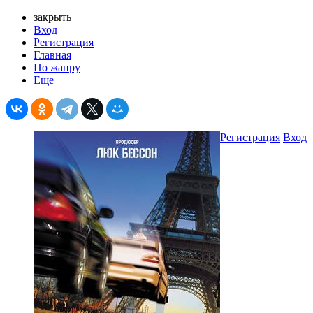
закрыть
Вход
Регистрация
Главная
По жанру
Еще
Регистрация
Вход