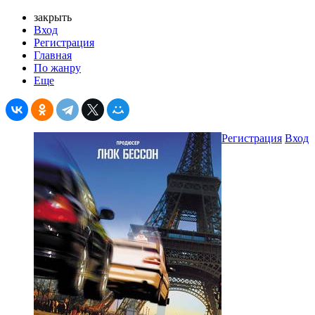
закрыть
Вход
Регистрация
Главная
По жанру
Еще
Регистрация
Вход