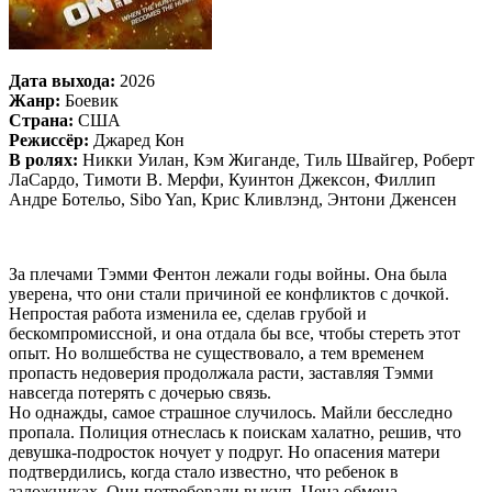
Дата выхода:
2026
Жанр:
Боевик
Страна:
США
Режиссёр:
Джаред Кон
В ролях:
Никки Уилан, Кэм Жиганде, Тиль Швайгер, Роберт
ЛаСардо, Тимоти В. Мерфи, Куинтон Джексон, Филлип
Андре Ботельо, Sibo Yan, Крис Кливлэнд, Энтони Дженсен
За плечами Тэмми Фентон лежали годы войны. Она была
уверена, что они стали причиной ее конфликтов с дочкой.
Непростая работа изменила ее, сделав грубой и
бескомпромиссной, и она отдала бы все, чтобы стереть этот
опыт. Но волшебства не существовало, а тем временем
пропасть недоверия продолжала расти, заставляя Тэмми
навсегда потерять с дочерью связь.
Но однажды, самое страшное случилось. Майли бесследно
пропала. Полиция отнеслась к поискам халатно, решив, что
девушка-подросток ночует у подруг. Но опасения матери
подтвердились, когда стало известно, что ребенок в
заложниках. Они потребовали выкуп. Цена обмена –