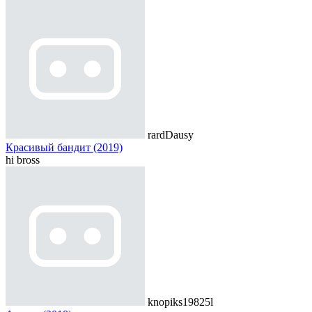
rardDausy
Красивый бандит (2019)
hi bross
knopiks19825l