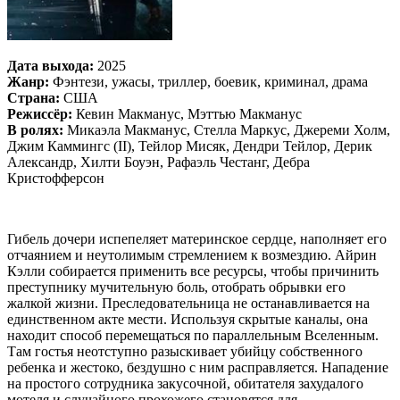
Дата выхода:
2025
Жанр:
Фэнтези, ужасы, триллер, боевик, криминал, драма
Страна:
США
Режиссёр:
Кевин Макманус, Мэттью Макманус
В ролях:
Микаэла Макманус, Стелла Маркус, Джереми Холм,
Джим Каммингс (II), Тейлор Мисяк, Дендри Тейлор, Дерик
Александр, Хилти Боуэн, Рафаэль Честанг, Дебра
Кристофферсон
Гибель дочери испепеляет материнское сердце, наполняет его
отчаянием и неутолимым стремлением к возмездию. Айрин
Кэлли собирается применить все ресурсы, чтобы причинить
преступнику мучительную боль, отобрать обрывки его
жалкой жизни. Преследовательница не останавливается на
единственном акте мести. Используя скрытые каналы, она
находит способ перемещаться по параллельным Вселенным.
Там гостья неотступно разыскивает убийцу собственного
ребенка и жестоко, бездушно с ним расправляется. Нападение
на простого сотрудника закусочной, обитателя захудалого
мотеля и случайного прохожего становятся для