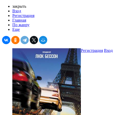
закрыть
Вход
Регистрация
Главная
По жанру
Еще
Регистрация
Вход