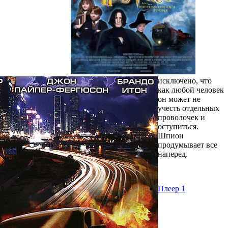
исключено, что
как любой человек
он может не
учесть отдельных
проволочек и
оступиться.
Шпион
продумывает все
наперед.
Плеер 1