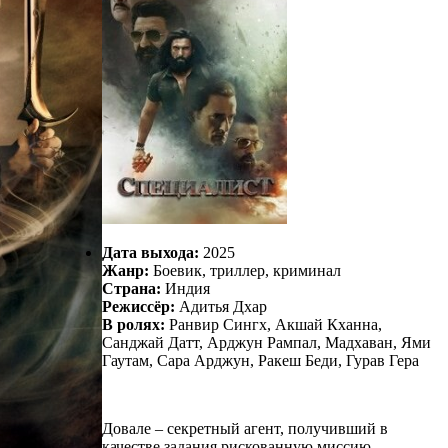
Дата выхода:
2025
Жанр:
Боевик, триллер, криминал
Страна:
Индия
Режиссёр:
Адитья Дхар
В ролях:
Ранвир Сингх, Акшай Кханна,
Санджай Датт, Арджун Рампал, Мадхаван, Ями
Гаутам, Сара Арджун, Ракеш Беди, Гурав Гера
Довале – секретный агент, получивший в
качестве задания рискованную миссию