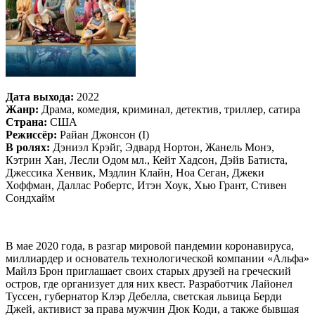
Дата выхода:
2022
Жанр:
Драма, комедия, криминал, детектив, триллер, сатира
Страна:
США
Режиссёр:
Райан Джонсон (I)
В ролях:
Дэниэл Крэйг, Эдвард Нортон, Жанель Монэ,
Кэтрин Хан, Лесли Одом мл., Кейт Хадсон, Дэйв Батиста,
Джессика Хенвик, Мэдлин Клайн, Ноа Сеган, Джеки
Хоффман, Даллас Робертс, Итэн Хоук, Хью Грант, Стивен
Сондхайм
В мае 2020 года, в разгар мировой пандемии коронавируса,
миллиардер и основатель технологической компании «Альфа»
Майлз Брон приглашает своих старых друзей на греческий
остров, где организует для них квест. Разработчик Лайонел
Туссен, губернатор Клэр Дебелла, светская львица Берди
Джей, активист за права мужчин Дюк Коди, а также бывшая