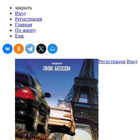
закрыть
Вход
Регистрация
Главная
По жанру
Еще
Регистрация
Вход