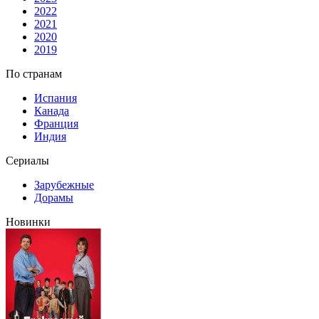
2022
2021
2020
2019
По странам
Испания
Канада
Франция
Индия
Сериалы
Зарубежные
Дорамы
Новинки