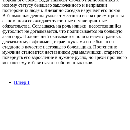
новому статусу бывшего заключенного и неприязни
посторонних людей. Внезапно соседка нарушает его покой.
Взбалмошная девица умоляет местного изгоя присмотреть за
сыном, пока ее ожидают тягостные и малоприятные
обязательства. Соглашаясь на роль няньки, несостоявшийся
футболист не догадывается, что подписывается на большую
авантюру. Подопечный оказывается почитателем странных
девчачьих мультфильмов, играет куклами и не бывал на
стадионе в качестве настоящего болельщика. Постепенно
мужчина становится наставником для мальчишки, старается
повернуть его взросление в нужное русло, но грехи прошлого
мешают ему избавиться от собственных оков.
Плеер 1