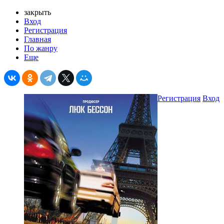
закрыть
Вход
Регистрация
Главная
По жанру
Еще
Регистрация
Вход