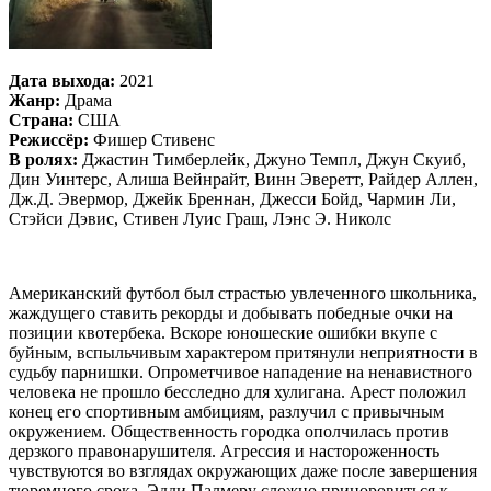
Дата выхода:
2021
Жанр:
Драма
Страна:
США
Режиссёр:
Фишер Стивенс
В ролях:
Джастин Тимберлейк, Джуно Темпл, Джун Скуиб,
Дин Уинтерс, Алиша Вейнрайт, Винн Эверетт, Райдер Аллен,
Дж.Д. Эвермор, Джейк Бреннан, Джесси Бойд, Чармин Ли,
Стэйси Дэвис, Стивен Луис Граш, Лэнс Э. Николс
Американский футбол был страстью увлеченного школьника,
жаждущего ставить рекорды и добывать победные очки на
позиции квотербека. Вскоре юношеские ошибки вкупе с
буйным, вспыльчивым характером притянули неприятности в
судьбу парнишки. Опрометчивое нападение на ненавистного
человека не прошло бесследно для хулигана. Арест положил
конец его спортивным амбициям, разлучил с привычным
окружением. Общественность городка ополчилась против
дерзкого правонарушителя. Агрессия и настороженность
чувствуются во взглядах окружающих даже после завершения
тюремного срока. Эдди Палмеру сложно приноровиться к