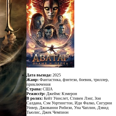
Дата выхода:
2025
Жанр:
Фантастика, фэнтези, боевик, триллер,
приключения
Страна:
США
Режиссёр:
Джеймс Кэмерон
В ролях:
Кейт Уинслет, Стивен Лэнг, Зои
Салдана, Сэм Уортингтон, Иди Фалко, Сигурни
Уивер, Джованни Рибизи, Уна Чаплин, Дэвид
Тьюлис, Джек Чемпион