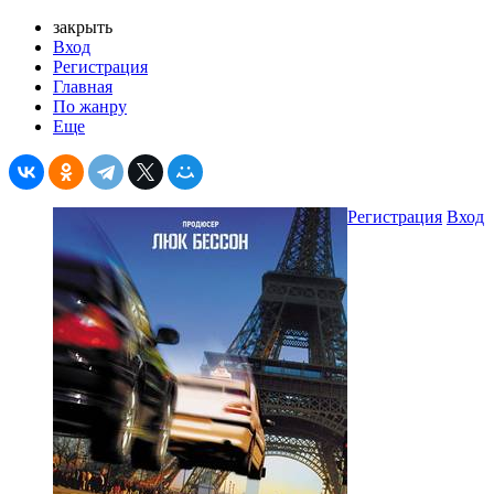
закрыть
Вход
Регистрация
Главная
По жанру
Еще
Регистрация
Вход