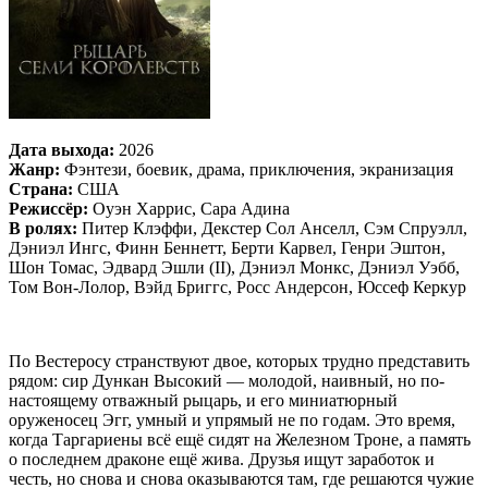
Дата выхода:
2026
Жанр:
Фэнтези, боевик, драма, приключения, экранизация
Страна:
США
Режиссёр:
Оуэн Харрис, Сара Адина
В ролях:
Питер Клэффи, Декстер Сол Анселл, Сэм Спруэлл,
Дэниэл Ингс, Финн Беннетт, Берти Карвел, Генри Эштон,
Шон Томас, Эдвард Эшли (II), Дэниэл Монкс, Дэниэл Уэбб,
Том Вон-Лолор, Вэйд Бриггс, Росс Андерсон, Юссеф Керкур
По Вестеросу странствуют двое, которых трудно представить
рядом: сир Дункан Высокий — молодой, наивный, но по-
настоящему отважный рыцарь, и его миниатюрный
оруженосец Эгг, умный и упрямый не по годам. Это время,
когда Таргариены всё ещё сидят на Железном Троне, а память
о последнем драконе ещё жива. Друзья ищут заработок и
честь, но снова и снова оказываются там, где решаются чужие