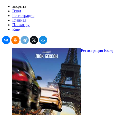
закрыть
Вход
Регистрация
Главная
По жанру
Еще
Регистрация
Вход