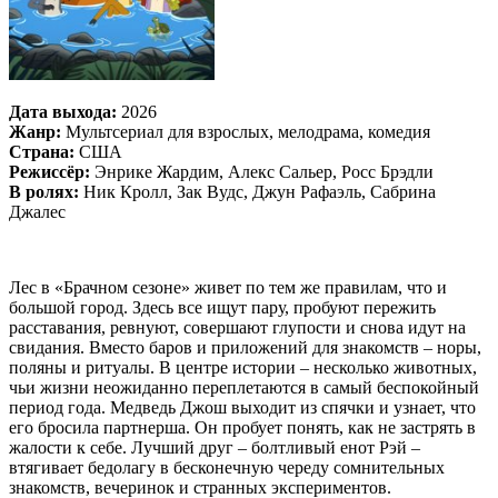
Дата выхода:
2026
Жанр:
Мультсериал для взрослых, мелодрама, комедия
Страна:
США
Режиссёр:
Энрике Жардим, Алекс Сальер, Росс Брэдли
В ролях:
Ник Кролл, Зак Вудс, Джун Рафаэль, Сабрина
Джалес
Лес в «Брачном сезоне» живет по тем же правилам, что и
большой город. Здесь все ищут пару, пробуют пережить
расставания, ревнуют, совершают глупости и снова идут на
свидания. Вместо баров и приложений для знакомств – норы,
поляны и ритуалы. В центре истории – несколько животных,
чьи жизни неожиданно переплетаются в самый беспокойный
период года. Медведь Джош выходит из спячки и узнает, что
его бросила партнерша. Он пробует понять, как не застрять в
жалости к себе. Лучший друг – болтливый енот Рэй –
втягивает бедолагу в бесконечную череду сомнительных
знакомств, вечеринок и странных экспериментов.