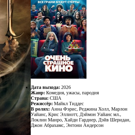
Дата выхода:
2026
Жанр:
Комедия, ужасы, пародия
Страна:
США
Режиссёр:
Майкл Тиддес
В ролях:
Анна Фэрис, Реджина Холл, Марлон
Уайанс, Крис Эллиотт, Дэймон Уайанс мл.,
Локлин Манро, Хайди Гарднер, Дэйв Шеридан,
Джон Абрахамс, Энтони Андерсон