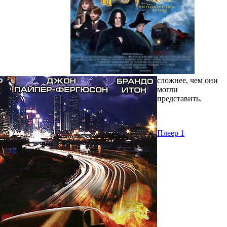
сложнее, чем они
могли
представить.
Плеер 1