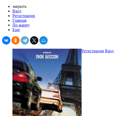
закрыть
Вход
Регистрация
Главная
По жанру
Еще
Регистрация
Вход