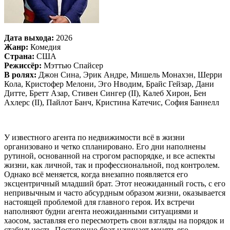
Дата выхода:
2026
Жанр:
Комедия
Страна:
США
Режиссёр:
Мэттью Спайсер
В ролях:
Джон Сина, Эрик Андре, Мишель Монахэн, Шерри
Кола, Кристофер Мелони, Эго Нводим, Брайс Гейзар, Дани
Дитте, Бретт Азар, Стивен Сингер (II), Калеб Хирон, Бен
Ахлерс (II), Пайлот Банч, Кристина Катечис, София Баннелл
У известного агента по недвижимости всё в жизни
организовано и четко спланировано. Его дни наполнены
рутиной, основанной на строгом распорядке, и все аспекты
жизни, как личной, так и профессиональной, под контролем.
Однако всё меняется, когда внезапно появляется его
эксцентричный младший брат. Этот неожиданный гость, с его
непривычным и часто абсурдным образом жизни, оказывается
настоящей проблемой для главного героя. Их встречи
наполняют будни агента неожиданными ситуациями и
хаосом, заставляя его пересмотреть свои взгляды на порядок и
стабильность. Постепенно брат начинает менять его