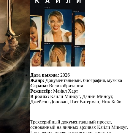
Дата выхода:
2026
Жанр:
Документальный, биография, музыка
Страна:
Великобритания
Режиссёр:
Майкл Харт
В ролях:
Кайли Миноуг, Данни Миноуг,
Джейсон Донован, Пит Ватерман, Ник Кейв
Трехсерийный документальный проект,
основанный на личных архивах Кайли Миноуг.
Поп-икона впервые открывает доступ к