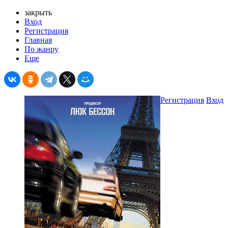
закрыть
Вход
Регистрация
Главная
По жанру
Еще
Регистрация
Вход