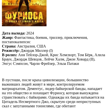
Дата выхода:
2024
Жанр:
Фантастика, боевик, триллер, приключения,
постапокалипсис
Страна:
Австралия, США
Режиссёр:
Джордж Миллер (I)
В ролях:
Аня Тейлор-Джой, Крис Хемсворт, Том Бёрк, Алила
Браун, Джордж Шевцов, Лейчи Халм, Джон Ховард (II),
Энгус Сэмпсон, Чарли Фрейзер, Эльза Патаки
В пустоши, после краха цивилизации, большинство
выживших людей живут в мире, контролируемом
матриархатом. Дементус, лидер байкерской банды, нападает
на это общество и похищает Фуриосу, которая вынуждена
странствовать с байкерами. Однажды их банда натыкается на
Цитадель Несмертного Джо, скрытую среди неприступных
скал с запутанными тоннелями, где обитают