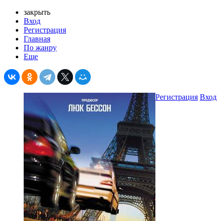
закрыть
Вход
Регистрация
Главная
По жанру
Еще
Регистрация
Вход