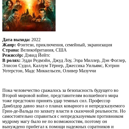
Дата выхода:
2022
Жанр:
Фэнтези, приключения, семейный, экранизация
Страна:
Великобритания, США
Режиссёр:
Дэвид Йейтс
В ролях:
Эдди Редмэйн, Джуд Лоу, Эзра Миллер, Дэн Фоглер,
Элисон Судол, Каллум Тёрнер, Джессика Уильямс, Кэтрин
Уотерстон, Мадс Миккельсен, Оливер Мазуччи
Пока человечество сражалось за безопасность будущего во
Второй мировой войне, представителям волшебного мира
тоже предстояло принять удар темных сил. Профессор
Дамблдор давно знал о планах коварного и непредсказуемого
Грин-де-Вальда по захвату власти в сказочной реальности. Но
самостоятельно справиться с непредсказуемым противником
мудрому магу было не по возможностям, поэтому он
вынуждено прибегал к помощи надежных соратников и