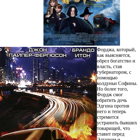
Форджа, который,
как выясняется,
обрел богатство и
власть, став
губернатором, с
помощью
колдуньи Софины.
Но более того,
Фордж смог
обратить дочь
Эдгина против
него и теперь
стремится
устранить бывших
товарищей, что
ставит перед
Эдгином и