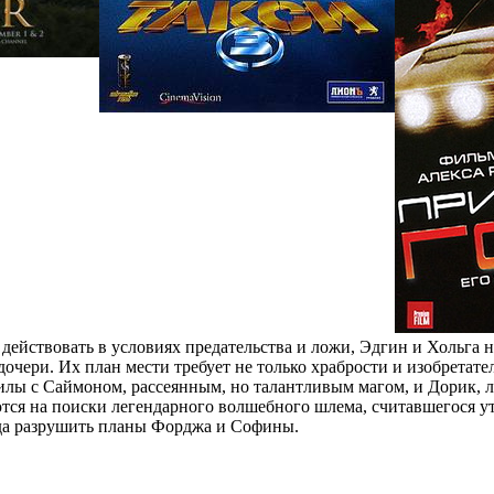
действовать в условиях предательства и ложи, Эдгин и Хольга 
дочери. Их план мести требует не только храбрости и изобрета
илы с Саймоном, рассеянным, но талантливым магом, и Дорик,
тся на поиски легендарного волшебного шлема, считавшегося ут
гда разрушить планы Форджа и Софины.