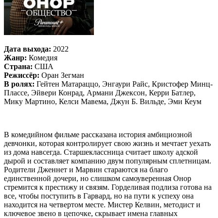
Дата выхода:
2022
Жанр:
Комедия
Страна:
США
Режиссёр:
Оран Зегман
В ролях:
Гейтен Матараццо, Энгаури Райс, Кристофер Минц-
Плассе, Эйвери Конрад, Армани Джексон, Керри Батлер,
Мику Мартино, Келси Мавема, Джун Б. Вильде, Эми Кеум
В комедийном фильме рассказана история амбициозной
девчонки, которая контролирует свою жизнь и мечтает уехать
из дома навсегда. Старшеклассница считает школу адской
дырой и составляет компанию двум популярным сплетницам.
Родители Дженнет и Марвин стараются на благо
единственной дочери, но слишком самоуверенная Онор
стремится к престижу и связям. Горделивая подлиза готова на
все, чтобы поступить в Гарвард, но на пути к успеху она
находится на четвертом месте. Мистер Келвин, методист и
ключевое звено в цепочке, скрывает имена главных