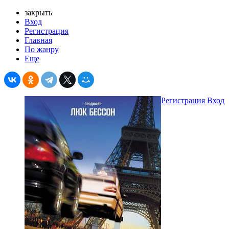
закрыть
Вход
Регистрация
Главная
По жанру
Еще
Регистрация
Вход