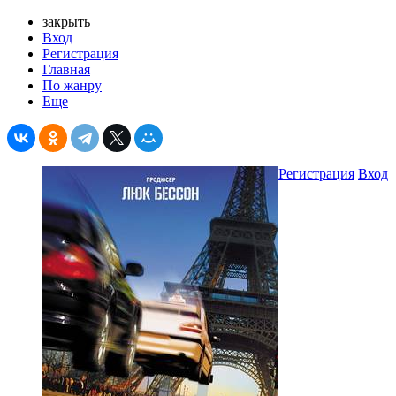
закрыть
Вход
Регистрация
Главная
По жанру
Еще
Регистрация
Вход