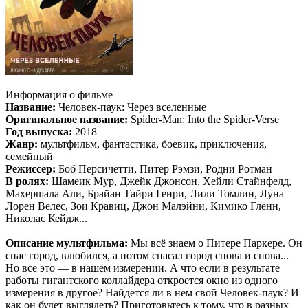
Информация о фильме
Название:
Человек-паук: Через вселенные
Оригинальное название:
Spider-Man: Into the Spider-Verse
Год выпуска:
2018
Жанр:
мультфильм, фантастика, боевик, приключения,
семейный
Режиссер:
Боб Персичетти, Питер Рэмзи, Родни Ротман
В ролях:
Шамеик Мур, Джейк Джонсон, Хейли Стайнфелд,
Махершала Али, Брайан Тайри Генри, Лили Томлин, Луна
Лорен Велес, Зои Кравиц, Джон Малэйни, Кимико Гленн,
Николас Кейдж...
Описание мультфильма:
Мы всё знаем о Питере Паркере. Он
спас город, влюбился, а потом спасал город снова и снова...
Но все это — в нашем измерении. А что если в результате
работы гигантского коллайдера откроется окно из одного
измерения в другое? Найдется ли в нем свой Человек-паук? И
как он будет выглядеть? Приготовьтесь к тому, что в разных