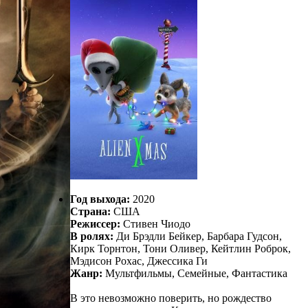
Год выхода:
2020
Страна:
США
Режиссер:
Стивен Чиодо
В ролях:
Ди Брэдли Бейкер, Барбара Гудсон,
Кирк Торнтон, Тони Оливер, Кейтлин Роброк,
Мэдисон Рохас, Джессика Ги
Жанр:
Мультфильмы, Семейные, Фантастика
В это невозможно поверить, но рождество