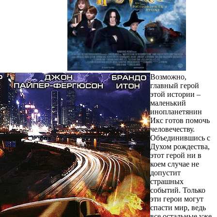
Возможно,
главный герой
этой истории –
маленький
инопланетянин
Икс готов помочь
человечеству.
Объединившись с
Духом рождества,
этот герой ни в
коем случае не
допустит
страшных
событий. Только
эти герои могут
спасти мир, ведь
все остальные уже