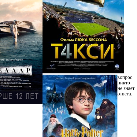
вопрос
никто
не знает
ответа.