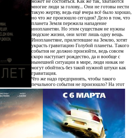
может не состояться. Как же так, хватаются
многие люди за голову... Они не готовы нести
такую жертву, ведь ещё вчера всё было хорошо,
но что же произошло сегодня? Дело в том, что
планета Земля пережила нападение
инопланетян. Но этим существам не нужны
людские жизни, они хотят лишь одну вещь.
Инопланетяне, прилетевшие на Землю, хотят
украсть гравитацию Голубой планеты. Такого
события не должно произойти, ведь совсем
скоро наступает рождество, да и вообще с
нынешней ситуации в мире, люди никак не
могут обойтись без такой нужной штуки как
гравитация.
Что же надо предпринять, чтобы такого
печального события не произошло? На этот