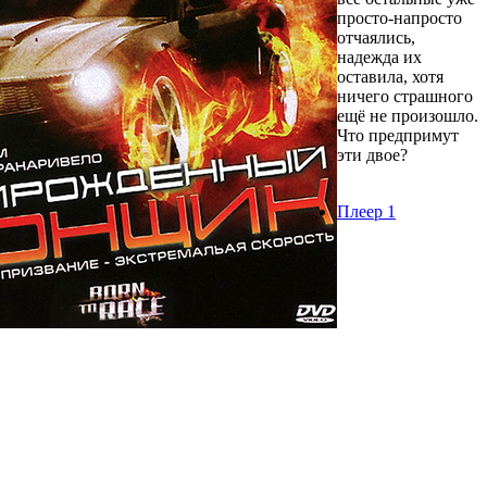
просто-напросто
отчаялись,
надежда их
оставила, хотя
ничего страшного
ещё не произошло.
Что предпримут
эти двое?
Плеер 1