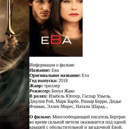
Информация о фильме
Название:
Ева
Оригинальное название:
Eva
Год выпуска:
2018
Жанр:
триллер
Режиссер:
Бенуа Жако
В ролях:
Изабель Юппер, Гаспар Ульель,
Джулия Рой, Марк Барбе, Ришар Берри, Дидье
Фламан, Эллен Мирес, Натали Шарад...
О фильме:
Многообещающий писатель Бертран
во время сильной метели оказывается под одной
крышей с обольстительной и загадочной Евой.