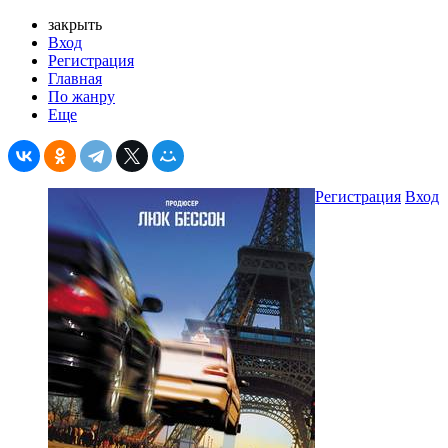
закрыть
Вход
Регистрация
Главная
По жанру
Еще
Регистрация
Вход