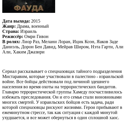
Дата выхода:
2015
Жанр:
Драма, военный
Страна:
Израиль
Режиссёр:
Омри Гивон
В ролях:
Лиор Раз, Мелани Лоран, Ицик Коэн, Яаков Заде
Даниэль, Дорон Бен Давид, Мейрав Широм, Нэта Гарти, Али
Али, Хаким Джазири
Сериал рассказывает о спецназовцах тайного подразделения
Мистаравим, которые участвовали в палестино - израильской
войне. Все бойцы действовали под личиной здешнего
населения во время охоты на террористических бандитов.
Главарю террористической группы Хамеду посчастливилось
избежать преследования. Он и его семья стали виновниками
многих смертей. У израильских бойцов есть задача, ради
которой спецназовцы рискуют жизнями. Герои прибывают в
ежеминутном стрессе, так как ситуация с каждой минутой
ухудшается, и все может обернуться в один сплошной хаос.