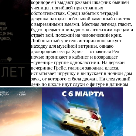
коридоре ей выдают ржавый шкафчик бывшей
ученицы, погибшей при странных
обстоятельствах. Среди забытых тетрадей
девушка находит небольшой каменный свисток
с вырезанными змеями. Местная легенда гласит,
будто предмет принадлежал ацтекским жрецам и
отдаёт вой, похожий на человеческий крик.
Любопытный учитель истории конфискует
находку для музейной витрины, однако
двоюродная сестра Хрис — отчаянная Рел —
ночью проникает в кабинет и возвращает
«сувенир» группе одноклассниц. На дерзкой
вечеринке Грейс, главная заводила класса,
испытывает игрушку и выпускает в ночной дом
звук, от которого стёкла дрожат. На следующий
день по школе идут слухи о фигуре в длинном