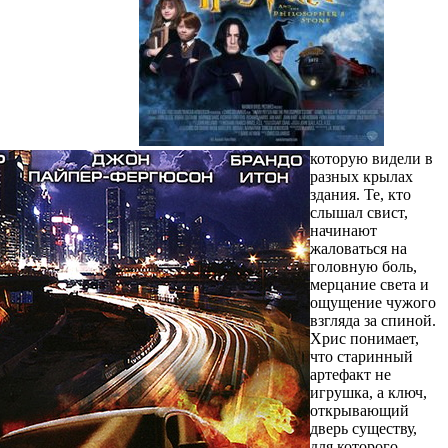
которую видели в
разных крылах
здания. Те, кто
слышал свист,
начинают
жаловаться на
головную боль,
мерцание света и
ощущение чужого
взгляда за спиной.
Хрис понимает,
что старинный
артефакт не
игрушка, а ключ,
открывающий
дверь существу,
для которого