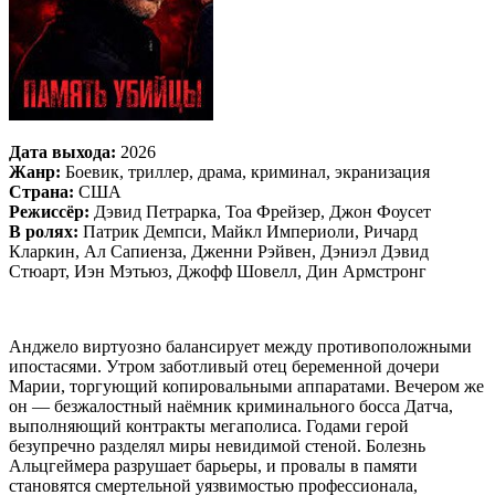
Дата выхода:
2026
Жанр:
Боевик, триллер, драма, криминал, экранизация
Страна:
США
Режиссёр:
Дэвид Петрарка, Тоа Фрейзер, Джон Фоусет
В ролях:
Патрик Демпси, Майкл Империоли, Ричард
Кларкин, Ал Сапиенза, Дженни Рэйвен, Дэниэл Дэвид
Стюарт, Иэн Мэтьюз, Джофф Шовелл, Дин Армстронг
Анджело виртуозно балансирует между противоположными
ипостасями. Утром заботливый отец беременной дочери
Марии, торгующий копировальными аппаратами. Вечером же
он — безжалостный наёмник криминального босса Датча,
выполняющий контракты мегаполиса. Годами герой
безупречно разделял миры невидимой стеной. Болезнь
Альцгеймера разрушает барьеры, и провалы в памяти
становятся смертельной уязвимостью профессионала,