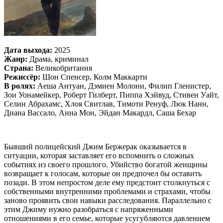
Дата выхода:
2025
Жанр:
Драма, криминал
Страна:
Великобритания
Режиссёр:
Шон Спенсер, Колм Маккарти
В ролях:
Аеша Антуан, Дэмиен Молони, Филип Гленистер,
Зои Уонамейкер, Роберт Гилберт, Пиппа Хэйвуд, Стивен Уайт,
Селин Абрахамс, Хлоя Свитлав, Тимоти Ренуф, Люк Нанн,
Диана Вассало, Анна Мон, Эйдан Макардл, Саша Бехар
Бывший полицейский Джим Бержерак оказывается в
ситуации, которая заставляет его вспомнить о сложных
событиях из своего прошлого. Убийство богатой женщины
возвращает к голосам, которые он предпочел бы оставить
позади. В этом непростом деле ему предстоит столкнуться с
собственными внутренними проблемами и страхами, чтобы
заново проявить свои навыки расследования. Параллельно с
этим Джиму нужно разобраться с напряженными
отношениями в его семье, которые усугубляются давлением