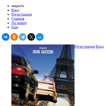
закрыть
Вход
Регистрация
Главная
По жанру
Еще
Регистрация
Вход