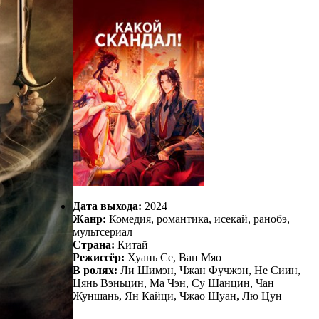
Дата выхода:
2024
Жанр:
Комедия, романтика, исекай, ранобэ,
мультсериал
Страна:
Китай
Режиссёр:
Хуань Се, Ван Мяо
В ролях:
Ли Шимэн, Чжан Фучжэн, Не Сиин,
Цянь Вэньцин, Ма Чэн, Су Шанцин, Чан
Жуншань, Ян Кайци, Чжао Шуан, Лю Цун