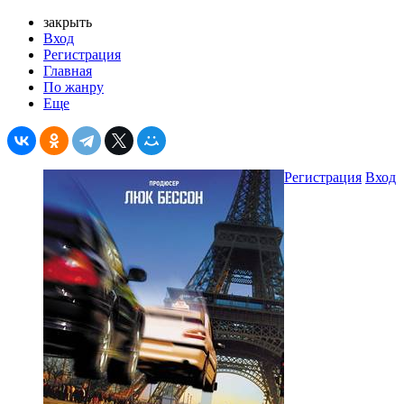
закрыть
Вход
Регистрация
Главная
По жанру
Еще
Регистрация
Вход