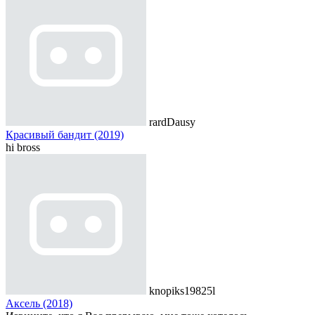
rardDausy
Красивый бандит (2019)
hi bross
knopiks19825l
Аксель (2018)