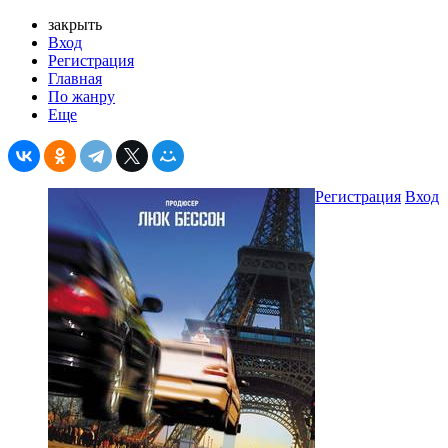
закрыть
Вход
Регистрация
Главная
По жанру
Еще
Регистрация
Вход