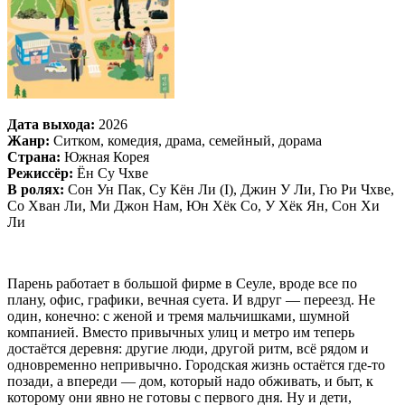
Дата выхода:
2026
Жанр:
Ситком, комедия, драма, семейный, дорама
Страна:
Южная Корея
Режиссёр:
Ён Су Чхве
В ролях:
Сон Ун Пак, Су Кён Ли (I), Джин У Ли, Гю Ри Чхве,
Со Хван Ли, Ми Джон Нам, Юн Хёк Со, У Хёк Ян, Сон Хи
Ли
Парень работает в большой фирме в Сеуле, вроде все по
плану, офис, графики, вечная суета. И вдруг — переезд. Не
один, конечно: с женой и тремя мальчишками, шумной
компанией. Вместо привычных улиц и метро им теперь
достаётся деревня: другие люди, другой ритм, всё рядом и
одновременно непривычно. Городская жизнь остаётся где-то
позади, а впереди — дом, который надо обживать, и быт, к
которому они явно не готовы с первого дня. Ну и дети,