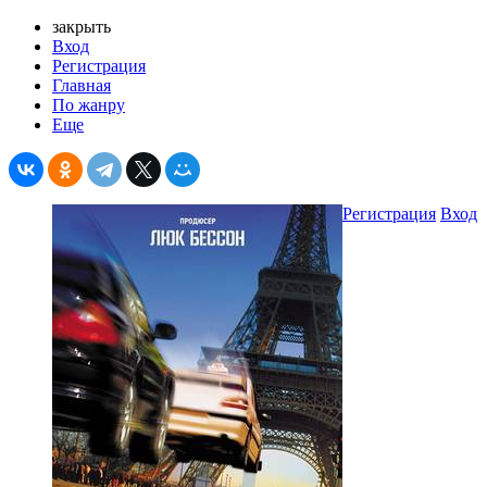
закрыть
Вход
Регистрация
Главная
По жанру
Еще
Регистрация
Вход