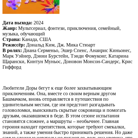
Дата выхода:
2024
Жанр:
Мультсериал, фэнтези, приключения, семейный,
музыка, обучающий
Страна:
Канада, США
Режиссёр:
Дональд Ким, Дж. Мика Стюарт
В ролях:
Диана Серменьо, Эшер Спенс, Анаирис Киньонес,
Марк Уэйнер, Дэнни Бурстейн, Тэнди Фомуконг, Катарина
Щарански, Кинтун Муньос, Доновон Монсон-Сандерс, Крис
Гиффорд
Любители Доры бегут к еще более захватывающим
приключениям. Она, вместе со своим верным другом
Башмачком, вновь отправляется в путешествия по
удивительным местам, где им предстоит разгадывать
головоломки, выискивать скрытые сокровища и помогать
друзьям, оказавшимся в беде. В этом сезоне испытания
становятся сложнее, а маршруты – необычнее. Главная
героиня находит препятствия, которые требуют смекалки,
знаний, а также умения быстро принимать решения. Но даже
самые сложные невзгоды не пугают ее, ведь она уверена, что