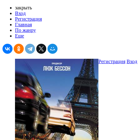
закрыть
Вход
Регистрация
Главная
По жанру
Еще
Регистрация
Вход