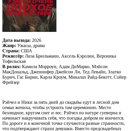
Дата выхода:
2026
Жанр:
Ужасы, драма
Страна:
США
Режиссёр:
Лиза Брюльманн, Аксель Кэролин, Вероника
Тофильская
В ролях:
Камила Морроун, Адам ДиМарко, Мэйсон
МакДональд, Дженнифер Джейсон Ли, Тед Левайн, Златко
Бурич, Гас Бирни, Карла Кроум, Микалах Райд-Бекетт, Сойер
Фрейзер
Рэйчел и Ники за пять дней до свадьбы едут в лесной дом
семьи жениха, чтобы устроить там церемонию. Место
безлюдное, кругом снег и лес. Рэйчел по натуре суеверна и
начинает накручивать себя, что поездка добром не кончится.
По дороге и в конечной точке случаются разные странности,
что подтверждают страхи девушки. Вместо предсвадебных