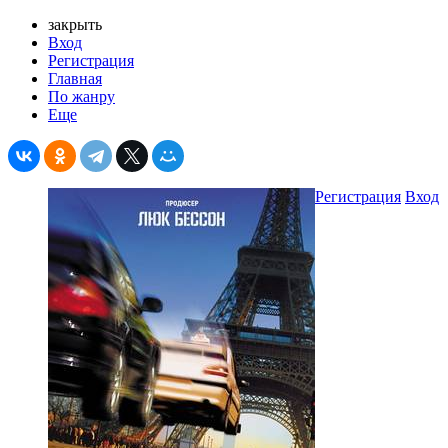
закрыть
Вход
Регистрация
Главная
По жанру
Еще
Регистрация
Вход