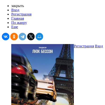
закрыть
Вход
Регистрация
Главная
По жанру
Еще
Регистрация
Вход