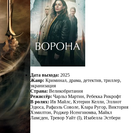
Дата выхода:
2025
Жанр:
Криминал, драма, детектив, триллер,
экранизация
Страна:
Великобритания
Режиссёр:
Чарльз Мартин, Ребекка Рикрофт
В ролях:
Ив Майлс, Кэтерин Келли, Эллиот
Эдюса, Рафаэль Соволе, Клара Ругор, Виктория
Хэмилтон, Роджер Нсенгиюмва, Майкл
Ламсден, Тревор Уайт (I), Изабелла Эстбери