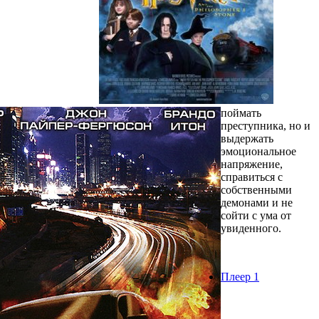
поймать
преступника, но и
выдержать
эмоциональное
напряжение,
справиться с
собственными
демонами и не
сойти с ума от
увиденного.
Плеер 1